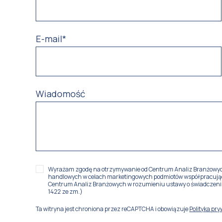
E-mail
*
Wiadomość
Wyrażam zgodę na otrzymywanie od Centrum Analiz Branżowych 
handlowych w celach marketingowych podmiotów współpracujący
Centrum Analiz Branżowych w rozumieniu ustawy o świadczeniu us
1422 ze zm.)
Ta witryna jest chroniona przez reCAPTCHA i obowiązuje
Polityka pr