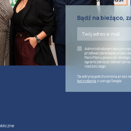
Bądź na bieżąco, z
Administratorem danych oso
przetwarzane będą w celu św
Pani/Panu prawo do: dostępu
ograniczenia przetwarzania 
nadzorczego.
Ta witryna jest chroniona przez 
korzystania
z usługi Google.
ykliczne