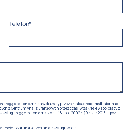
Telefon
*
drogą elektroniczną na wskazany przeze mnie adres e-mail informacji
ch z Centrum Analiz Branżowych przez czas i w zakresie współpracy z
ług drogą elektroniczną z dnia 18 lipca 2002 r. (Dz. U z 2013 r., poz.
ywatności
i
Warunki korzystania
z usługi Google.