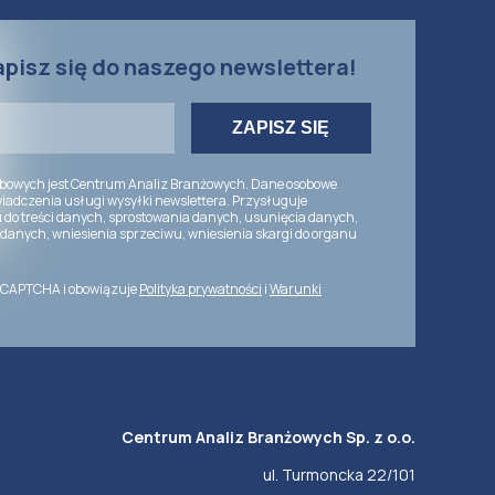
apisz się do naszego newslettera!
bowych jest Centrum Analiz Branżowych. Dane osobowe
iadczenia usługi wysyłki newslettera. Przysługuje
 do treści danych, sprostowania danych, usunięcia danych,
danych, wniesienia sprzeciwu, wniesienia skargi do organu
reCAPTCHA i obowiązuje
Polityka prywatności
i
Warunki
Centrum Analiz Branżowych Sp. z o.o.
ul. Turmoncka 22/101