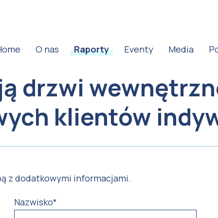
Home
O nas
Raporty
Eventy
Media
P
ją drzwi wewnętrzn
wych klientów indy
bą z dodatkowymi informacjami.
Nazwisko
*